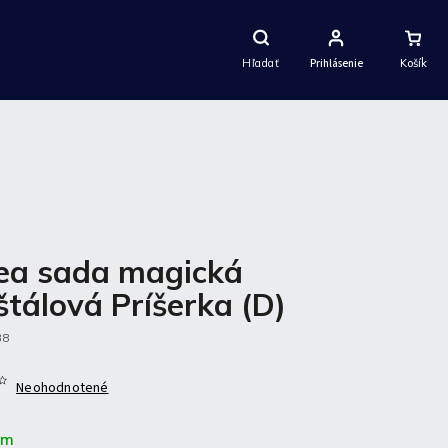
Nákupný
Košík
Hľadať
Prihlásenie
ea sada magická
štálová Príšerka (D)
38
Neohodnotené
om