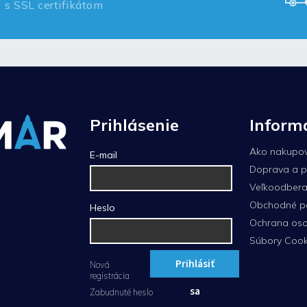
s SSL certifikátom
Prihlásenie
Inform
Ako nakupo
E-mail
Doprava a p
Veľkoodberat
Obchodné p
Heslo
Ochrana oso
Súbory Cook
Prihlásiť
Nová
registrácia
sa
Zabudnuté heslo