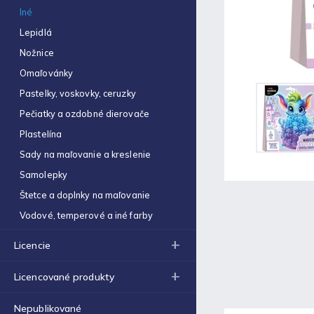
Obal na zošit A5 hrubý
Iné
€0,22
Lepidlá
Optimum náplň guličková
Nožnice
0,7mm modrá
€0,06
Omaľovánky
Pastelky, voskovky, ceruzky
Zošit 523
€0,31
Pečiatky a ozdobné dierovače
Plastelína
Zošit 440
€0,87
Sady na maľovanie a kreslenie
Samolepky
Strúhadlo dvojité so
zásobníkom Antilop 5027
Štetce a doplnky na maľovanie
€0,86
Vodové, temperové a iné farby
Zošit 564
€0,70
Licencie
Obálka C4 (1ks)
Licencované produkty
€0,16
Nepublikované