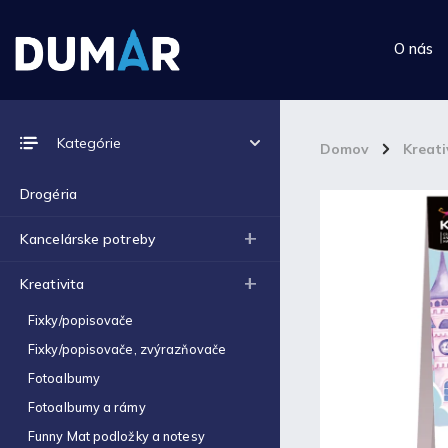
O nás
Prijímame online platby
Kategórie
Domov
/
Kreati
Drogéria
Kancelárske potreby
Top 10 produktov
Kreativita
Výkres školský A4 (180g) -
Fixky/popisovače
1ks
€0,06
Fixky/popisovače, zvýrazňovače
Fotoalbumy
Výkres školský A3 (180g) -
1ks
Fotoalbumy a rámy
€0,12
Funny Mat podložky a notesy