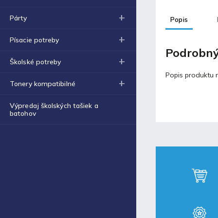
Obal na zošit A4 hrubý
€0,43
Párty
Popis
Blog
Písacie potreby
Podrobný
Školské potreby
Fortnite produkty za
špeciálne ceny!
Popis produktu n
Tonery kompatibilné
30.11.2021
Výpredaj školských tašiek a
batohov
Labková patrola vo filme
17.5.2021
Laminovacia fólia a ich
využitie
17.5.2021