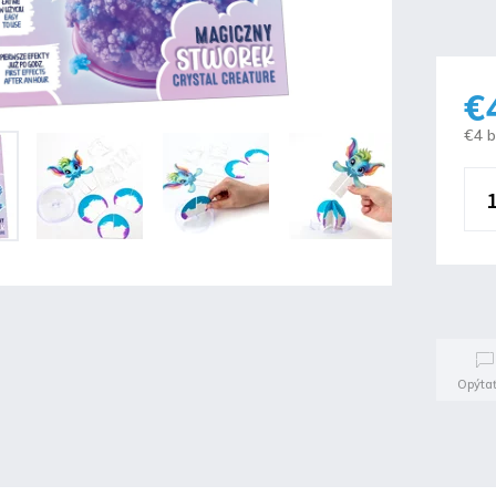
€
€4 
Opýtať