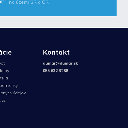
na území SR a ČR
ácie
Kontakt
vať
dumar
@
dumar.sk
latby
055 632 3288
elia
odmienky
bných údajov
ies