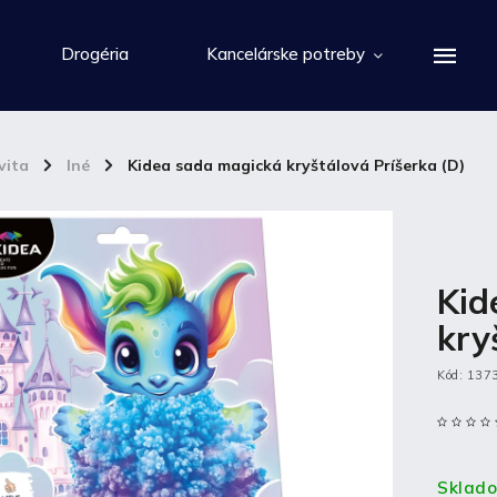
Drogéria
Kancelárske potreby
vita
/
Iné
/
Kidea sada magická kryštálová Príšerka (D)
Kid
kry
Kód:
137
Sklad