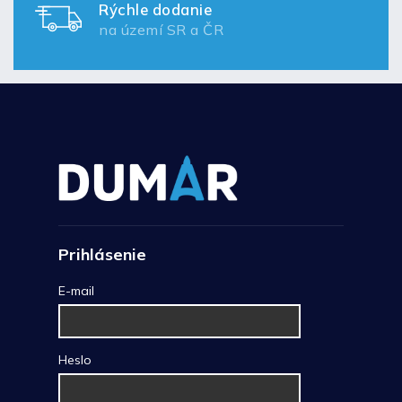
Rýchle dodanie
na území SR a ČR
Prihlásenie
E-mail
Heslo