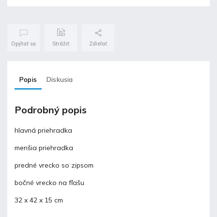
Opýtať sa
Strážiť
Zdieľať
Popis
Diskusia
Podrobný popis
hlavná priehradka
menšia priehradka
predné vrecko so zipsom
bočné vrecko na fľašu
32 x 42 x 15 cm