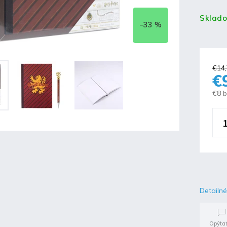
Sklad
–33 %
€14
€
€8 
Detailné
Opýtať