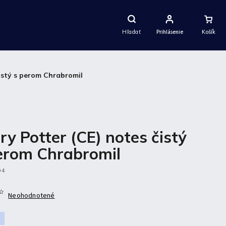
Nákupný
Košík
Hľadať
Prihlásenie
istý s perom Chrabromil
ry Potter (CE) notes čistý
erom Chrabromil
94
Neohodnotené