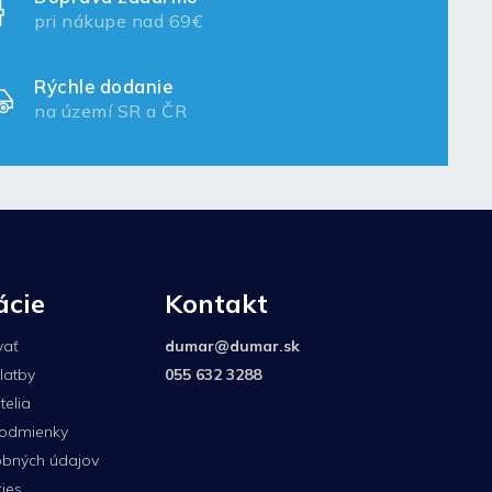
pri nákupe nad 69€
Rýchle dodanie
na území SR a ČR
ácie
Kontakt
vať
dumar
@
dumar.sk
latby
055 632 3288
elia
odmienky
bných údajov
ies