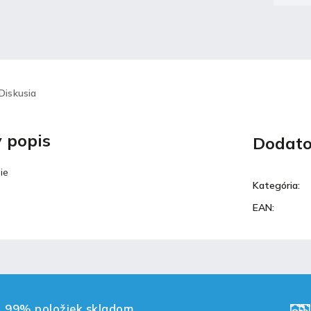
Diskusia
 popis
Dodato
ie
Kategória
:
EAN
:
99% položiek skladom