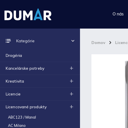
O nás
Prijímame online platby
Kategórie
Domov
/
Licen
Drogéria
Kancelárske potreby
Top 10 produktov
Kreativita
Výkres školský A4 (180g) -
Licencie
1ks
€0,06
Licencované produkty
Výkres školský A3 (180g) -
1ks
ABC123 / Manal
€0,12
AC Milano