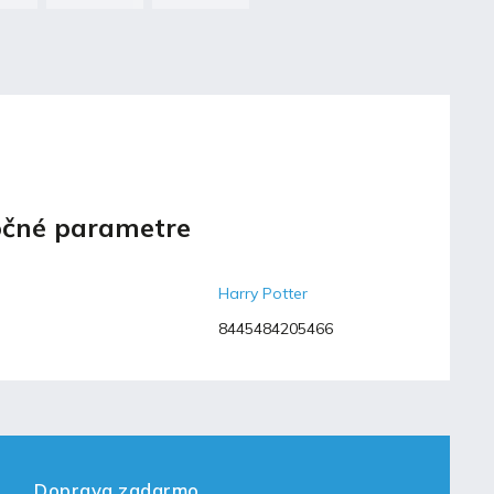
čné parametre
Harry Potter
8445484205466
Doprava zadarmo