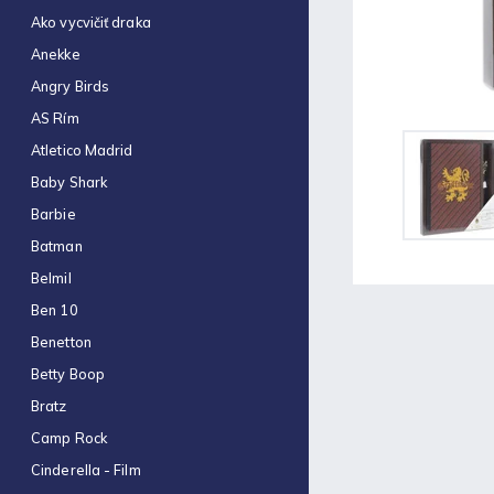
Obal na zošit A5 hrubý
Ako vycvičiť draka
€0,22
Anekke
Optimum náplň guličková
Angry Birds
0,7mm modrá
€0,06
AS Rím
Atletico Madrid
Zošit 523
€0,31
Baby Shark
Barbie
Zošit 440
€0,87
Batman
Belmil
Strúhadlo dvojité so
zásobníkom Antilop 5027
Ben 10
€0,86
Benetton
Zošit 564
Betty Boop
€0,70
Bratz
Obálka C4 (1ks)
Camp Rock
€0,16
Cinderella - Film