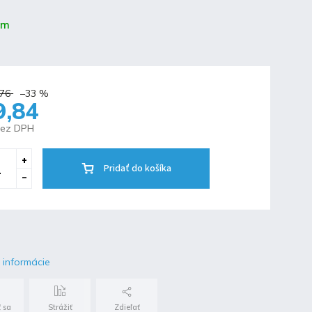
om
,76
–33 %
9,84
bez DPH
Pridať do košíka
 informácie
 sa
Strážiť
Zdieľať