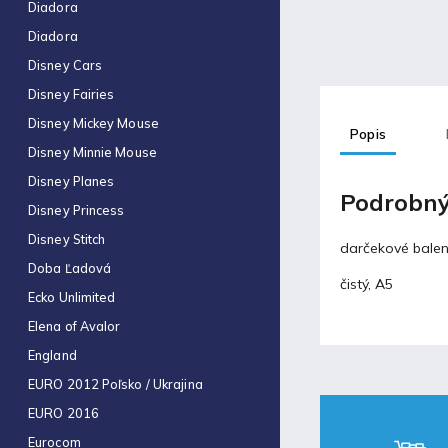
Obal na zošit A4 hrubý
Diadora
€0,43
Diadora
Disney Cars
Blog
Disney Fairies
Disney Mickey Mouse
Popis
Fortnite produkty za
Disney Minnie Mouse
špeciálne ceny!
30.11.2021
Disney Planes
Podrobný
Disney Princess
Labková patrola vo filme
Disney Stitch
darčekové balen
17.5.2021
Doba Ľadová
čistý, A5
Ecko Unlimited
Laminovacia fólia a ich
Elena of Avalor
využitie
England
17.5.2021
EURO 2012 Poľsko / Ukrajina
EURO 2016
Eurocom