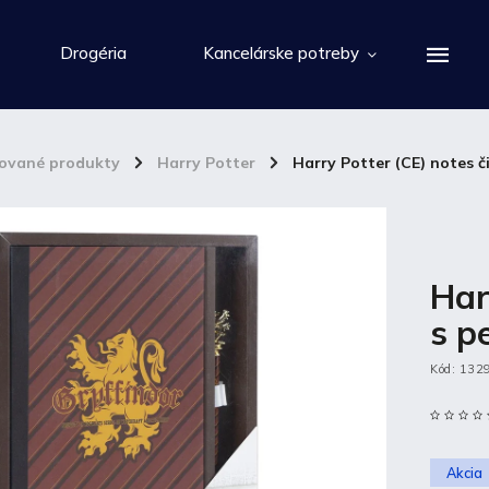
Drogéria
Kancelárske potreby
cované produkty
/
Harry Potter
/
Harry Potter (CE) notes č
Har
s p
Kód:
132
Akcia