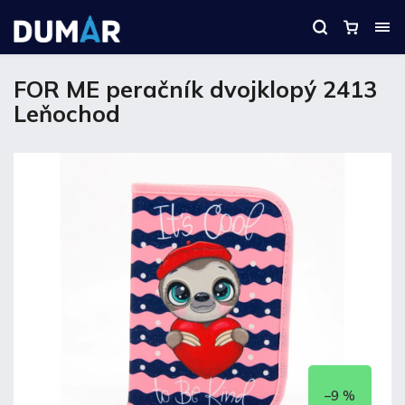
FOR ME peračník dvojklopý 2413
Leňochod
–9 %