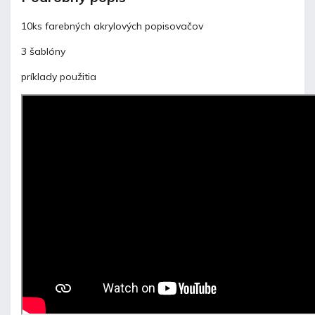
10ks farebných akrylových popisovačov
3 šablóny
príklady použitia