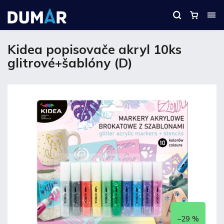
Kidea popisovače akryl 10ks
glitrové+šablóny (D)
–29 %