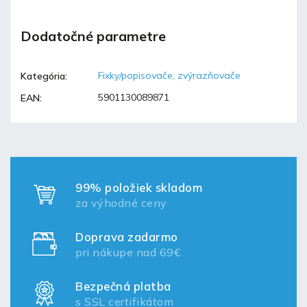
Dodatočné parametre
Fixky/popisovače, zvýrazňovače
Kategória
:
5901130089871
EAN
:
99% položiek skladom
za výhodné ceny
Doprava zadarmo
pri nákupe nad 69€
Bezpečná platba
s SSL certifikátom