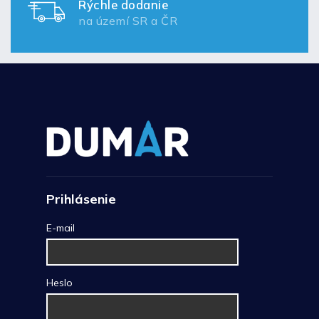
Rýchle dodanie
na území SR a ČR
Prihlásenie
E-mail
Heslo