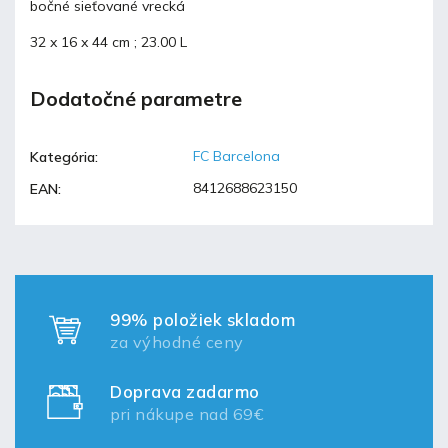
bočné sieťované vrecká
32 x 16 x 44 cm ; 23.00 L
Dodatočné parametre
FC Barcelona
Kategória
:
8412688623150
EAN
:
99% položiek skladom
za výhodné ceny
Doprava zadarmo
pri nákupe nad 69€