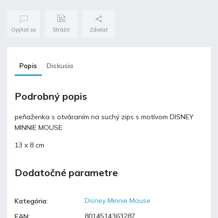
Opýtať sa
Strážiť
Zdieľať
Popis
Diskusia
Podrobný popis
peňaženka s otváraním na suchý zips s motívom DISNEY
MINNIE MOUSE
13 x 8 cm
Dodatočné parametre
Disney Minnie Mouse
Kategória
:
8014514363287
EAN
: