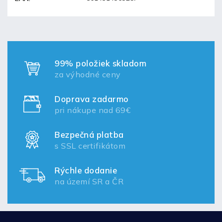
99% položiek skladom
za výhodné ceny
Doprava zadarmo
pri nákupe nad 69€
Bezpečná platba
s SSL certifikátom
Rýchle dodanie
na území SR a ČR