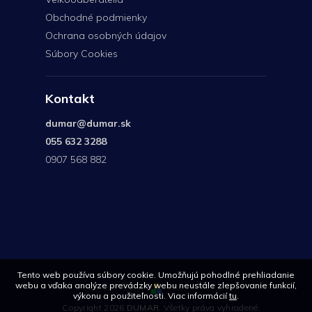
Obchodné podmienky
Ochrana osobných údajov
Súbory Cookies
Kontakt
dumar
@
dumar.sk
055 632 3288
0907 568 882
0907
568
882
Tento web používa súbory cookie. Umožňujú pohodlné prehliadanie
webu a vďaka analýze prevádzky webu neustále zlepšovanie funkcií,
výkonu a použiteľnosti. Viac informácií
tu
.
Copyright 2026
DUMAR
. Všetky práva vyhradené.