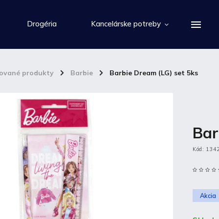
Drogéria
Kancelárske potreby
cované produkty
/
Barbie
/
Barbie Dream (LG) set 5ks
Bar
Kód:
134
Akcia