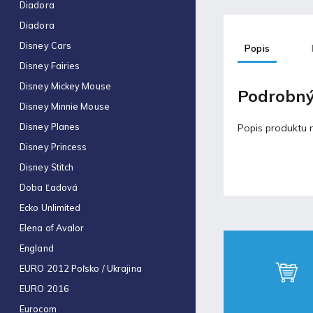
Obal na zošit A4 hrubý
Diadora
€0,43
Diadora
Disney Cars
Popis
Blog
Disney Fairies
Disney Mickey Mouse
Podrobný
Fortnite produkty za
Disney Minnie Mouse
špeciálne ceny!
30.11.2021
Disney Planes
Popis produktu n
Disney Princess
Labková patrola vo filme
Disney Stitch
17.5.2021
Doba Ľadová
Ecko Unlimited
Laminovacia fólia a ich
Elena of Avalor
využitie
England
17.5.2021
EURO 2012 Poľsko / Ukrajina
EURO 2016
Eurocom