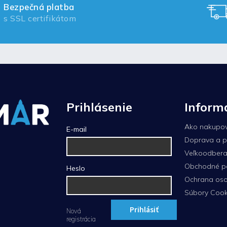
Bezpečná platba
s SSL certifikátom
Prihlásenie
Inform
Ako nakupo
E-mail
Doprava a p
Veľkoodberat
Obchodné p
Heslo
Ochrana oso
Súbory Cook
Prihlásiť
Nová
registrácia