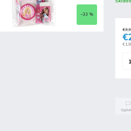
Sklad
–33 %
€3,3
€
€1,
Opýtať