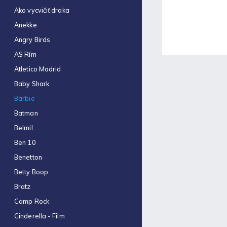
Obal na zošit A5 hrubý
Ako vycvičiť draka
€0,22
Anekke
Optimum náplň guličková
Angry Birds
0,7mm modrá
€0,06
AS Rím
Atletico Madrid
Zošit 523
€0,31
Baby Shark
Barbie
Zošit 440
€0,87
Batman
Belmil
Strúhadlo dvojité so
zásobníkom Antilop 5027
Ben 10
€0,86
Benetton
Zošit 564
Betty Boop
€0,70
Bratz
Obálka C4 (1ks)
Camp Rock
€0,16
Cinderella - Film