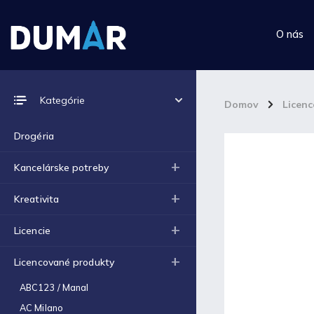
O nás
Prijímame online platby
Kategórie
Domov
/
Licen
Drogéria
Kancelárske potreby
Top 10 produktov
Kreativita
Výkres školský A4 (180g) -
Licencie
1ks
€0,06
Licencované produkty
Výkres školský A3 (180g) -
1ks
ABC123 / Manal
€0,12
AC Milano