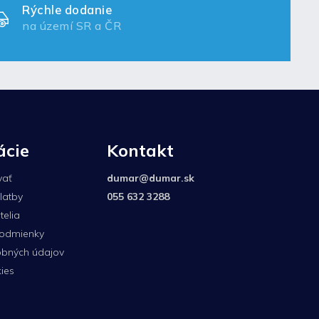
Rýchle dodanie
na území SR a ČR
ácie
Kontakt
vať
dumar
@
dumar.sk
latby
055 632 3288
elia
odmienky
bných údajov
ies