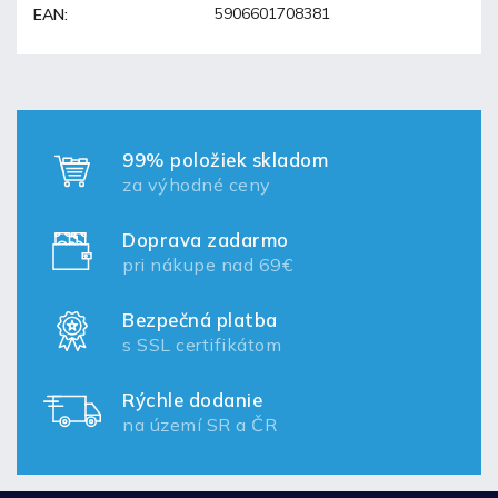
5906601708381
EAN
:
99% položiek skladom
za výhodné ceny
Doprava zadarmo
pri nákupe nad 69€
Bezpečná platba
s SSL certifikátom
Rýchle dodanie
na území SR a ČR