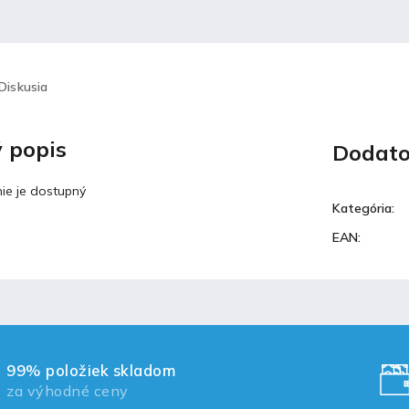
Diskusia
 popis
Dodato
ie je dostupný
Kategória
:
EAN
:
99% položiek skladom
za výhodné ceny