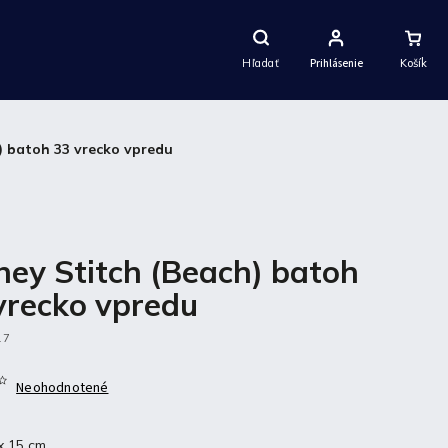
Nákupný
Košík
Hľadať
Prihlásenie
) batoh 33 vrecko vpredu
ney Stitch (Beach) batoh
vrecko vpredu
17
Neohodnotené
x 15 cm