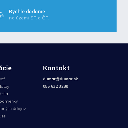
Rýchle dodanie
na území SR a ČR
ácie
Kontakt
vať
dumar
@
dumar.sk
latby
055 632 3288
elia
odmienky
bných údajov
ies