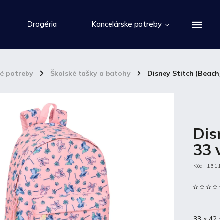
Drogéria
Kancelárske potreby
ké potreby
/
Školské tašky a batohy
/
Disney Stitch (Beach
Dis
33 
Kód:
131
33 x 42 