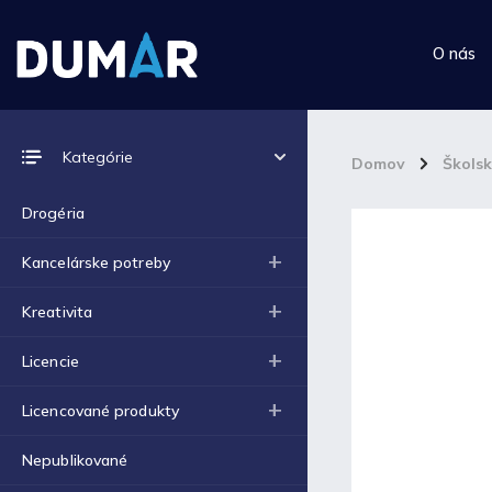
O nás
Prijímame online platby
Kategórie
Domov
/
Škols
Drogéria
Kancelárske potreby
Top 10 produktov
Kreativita
Výkres školský A4 (180g) -
Licencie
1ks
€0,06
Licencované produkty
Výkres školský A3 (180g) -
1ks
€0,12
Nepublikované