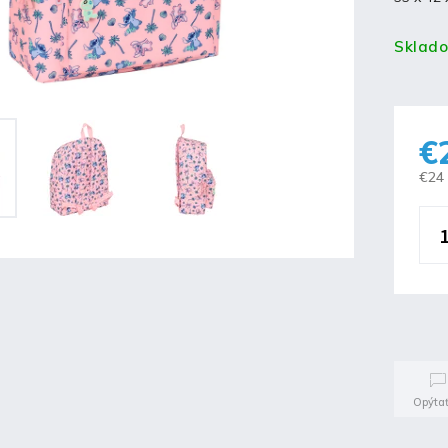
Sklad
€
€24
Opýtať