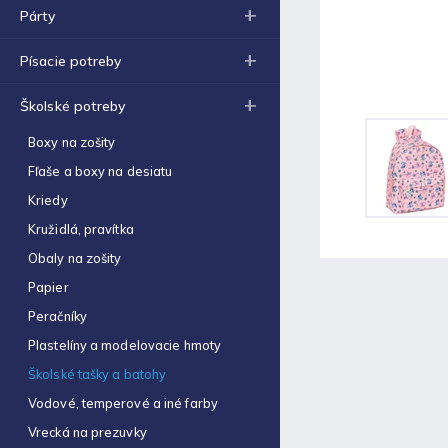
Obal na zošit A5 hrubý
Párty
€0,22
Písacie potreby
Optimum náplň guličková
0,7mm modrá
€0,06
Školské potreby
Zošit 523
Boxy na zošity
€0,31
Fľaše a boxy na desiatu
Zošit 440
Kriedy
€0,87
Kružidlá, pravítka
Strúhadlo dvojité so
Obaly na zošity
zásobníkom Antilop 5027
Papier
€0,86
Peračníky
Zošit 564
Plastelíny a modelovacie hmoty
€0,70
Školské tašky a batohy
Obálka C4 (1ks)
Vodové, temperové a iné farby
€0,16
Vrecká na prezuvky