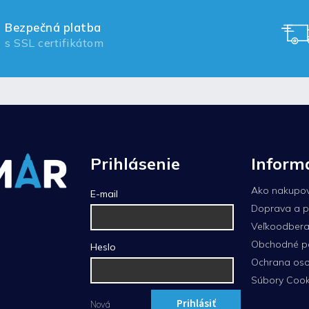
Bezpečná platba
s SSL certifikátom
Prihlásenie
Inform
Ako nakupo
E-mail
Doprava a p
Veľkoodberat
Obchodné p
Heslo
Ochrana oso
Súbory Cook
Prihlásiť
Nová