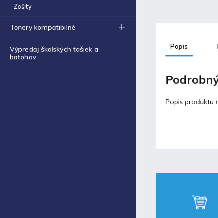
Obal na zošit A4 hrubý
Zošity
€0,43
Tonery kompatibilné
Blog
Popis
Výpredaj školských tašiek a
batohov
Fortnite produkty za
špeciálne ceny!
Podrobný
30.11.2021
Popis produktu n
Labková patrola vo filme
17.5.2021
Laminovacia fólia a ich
využitie
17.5.2021