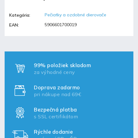
Pečiatky a ozdobné dierovače
Kategória
:
5906601700019
EAN
:
99% položiek skladom
za výhodné ceny
Doprava zadarmo
pri nákupe nad 69€
Bezpečná platba
s SSL certifikátom
Rýchle dodanie