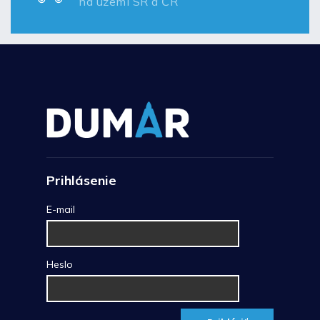
na území SR a ČR
Prihlásenie
E-mail
Heslo