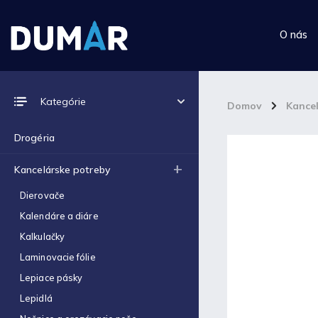
O nás
Prijímame online platby
Kategórie
Domov
/
Kance
Drogéria
Kancelárske potreby
Top 10 produktov
Dierovače
Kalendáre a diáre
Výkres školský A4 (180g) -
1ks
Kalkulačky
€0,06
Laminovacie fólie
Výkres školský A3 (180g) -
Lepiace pásky
1ks
€0,12
Lepidlá