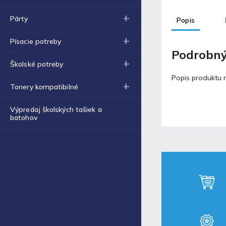
Obal na zošit A4 hrubý
€0,43
Párty
Popis
Blog
Písacie potreby
Podrobný
Školské potreby
Fortnite produkty za
špeciálne ceny!
Popis produktu n
Tonery kompatibilné
30.11.2021
Výpredaj školských tašiek a
batohov
Labková patrola vo filme
17.5.2021
Laminovacia fólia a ich
využitie
17.5.2021