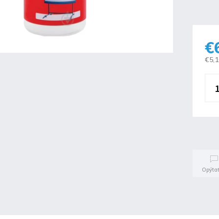
€
€5,
Opýtať