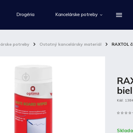
Drogéria
Kancelárske potreby
lárske potreby
/
Ostatný kancelársky materiál
/
RAXTOL či
RAX
bie
Kód:
138
Sklad