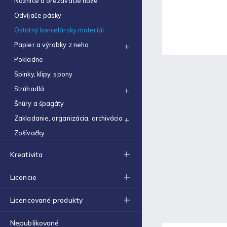
Nožnice a orezávacie nože
Obal na zošit A5 hrubý
€0,22
Odvíjače pásky
Ostatný kancelársky materiál
Optimum náplň guličková
0,7mm modrá
Papier a výrobky z neho
€0,06
Pokladne
Zošit 523
Spinky, klipy, spony
€0,31
Strúhadlá
Zošit 440
Šnúry a špagáty
€0,87
Zakladanie, organizácia, archivácia
Strúhadlo dvojité so
Zošívačky
zásobníkom Antilop 5027
€0,86
Kreativita
Zošit 564
€0,70
Licencie
Obálka C4 (1ks)
Licencované produkty
€0,16
Nepublikované