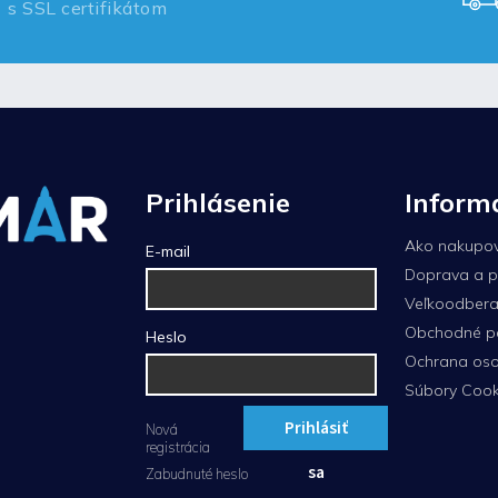
s SSL certifikátom
Prihlásenie
Inform
Ako nakupo
E-mail
Doprava a p
Veľkoodberat
Obchodné p
Heslo
Ochrana oso
Súbory Cook
Prihlásiť
Nová
registrácia
sa
Zabudnuté heslo