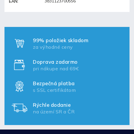
3831123700556
EAN
:
99% položiek skladom
za výhodné ceny
Doprava zadarmo
pri nákupe nad 69€
Bezpečná platba
s SSL certifikátom
Rýchle dodanie
na území SR a ČR