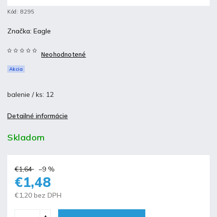
Kód:
8295
Značka:
Eagle
Neohodnotené
Akcia
balenie / ks: 12
Detailné informácie
Skladom
€1,64
–9 %
€1,48
€1,20 bez DPH