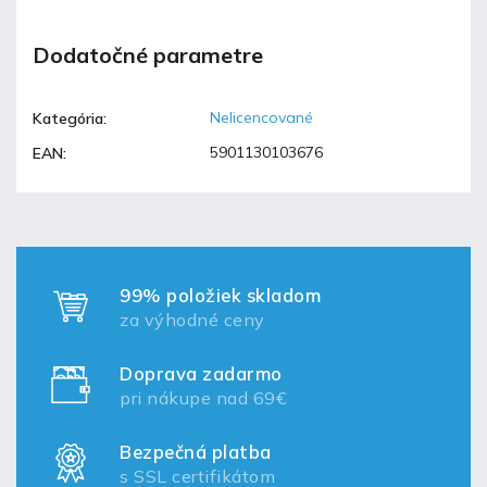
Dodatočné parametre
Nelicencované
Kategória
:
5901130103676
EAN
:
99% položiek skladom
za výhodné ceny
Doprava zadarmo
pri nákupe nad 69€
Bezpečná platba
s SSL certifikátom