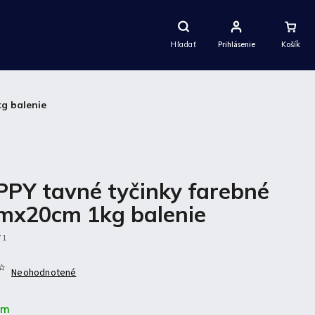
Nákupný
Košík
Hľadať
Prihlásenie
g balenie
PY tavné tyčinky farebné
x20cm 1kg balenie
71
Neohodnotené
om