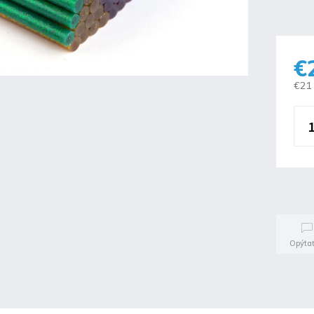
€
€21
Opýtať