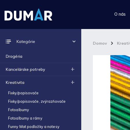
O nás
Prijímame online platby
Kategórie
Domov
/
Kreati
Drogéria
Kancelárske potreby
Top 10 produktov
Kreativita
Výkres školský A4 (180g) -
Fixky/popisovače
1ks
€0,06
Fixky/popisovače, zvýrazňovače
Fotoalbumy
Výkres školský A3 (180g) -
1ks
Fotoalbumy a rámy
€0,12
Funny Mat podložky a notesy