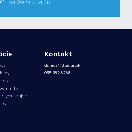
na území SR a ČR
ácie
Kontakt
vať
dumar
@
dumar.sk
latby
055 632 3288
elia
odmienky
bných údajov
ies