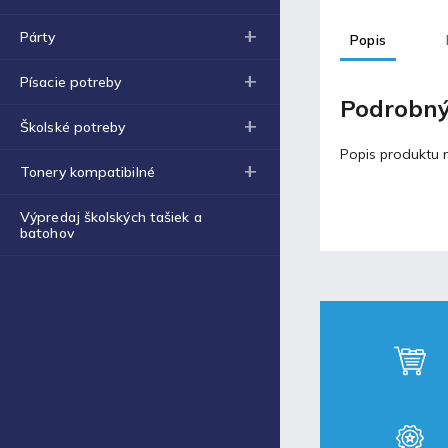
Obal na zošit A4 hrubý
€0,43
Párty
Popis
Blog
Písacie potreby
Podrobný
Školské potreby
Fortnite produkty za
špeciálne ceny!
Popis produktu n
Tonery kompatibilné
30.11.2021
Výpredaj školských tašiek a
batohov
Labková patrola vo filme
17.5.2021
Laminovacia fólia a ich
využitie
17.5.2021