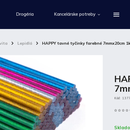
Drogéria
Kancelárske potreby
vita
/
Lepidlá
/
HAPPY tavné tyčinky farebné 7mmx20cm 1k
HAP
7mm
Kód:
137
Sklad