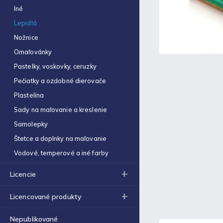
Obal na zošit A5 hrubý
Iné
€0,22
Lepidlá
Optimum náplň guličková
Nožnice
0,7mm modrá
€0,06
Omaľovánky
Pastelky, voskovky, ceruzky
Zošit 523
€0,31
Pečiatky a ozdobné dierovače
Plastelína
Zošit 440
€0,87
Sady na maľovanie a kreslenie
Samolepky
Strúhadlo dvojité so
zásobníkom Antilop 5027
Štetce a doplnky na maľovanie
€0,86
Vodové, temperové a iné farby
Zošit 564
€0,70
Licencie
Obálka C4 (1ks)
Licencované produkty
€0,16
Nepublikované