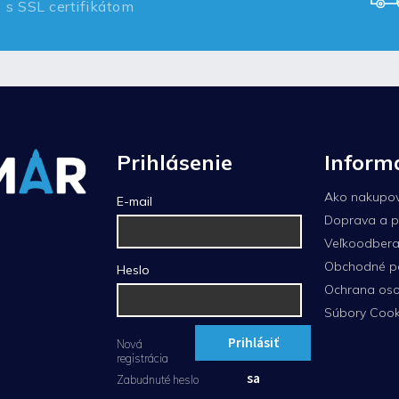
s SSL certifikátom
Prihlásenie
Inform
Ako nakupo
E-mail
Doprava a p
Veľkoodberat
Obchodné p
Heslo
Ochrana oso
Súbory Cook
Prihlásiť
Nová
registrácia
sa
Zabudnuté heslo