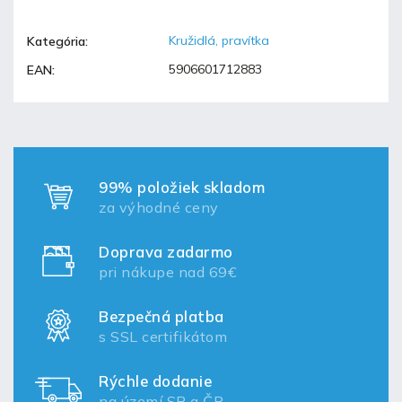
Kružidlá, pravítka
Kategória
:
5906601712883
EAN
:
99% položiek skladom
za výhodné ceny
Doprava zadarmo
pri nákupe nad 69€
Bezpečná platba
s SSL certifikátom
Rýchle dodanie
na území SR a ČR