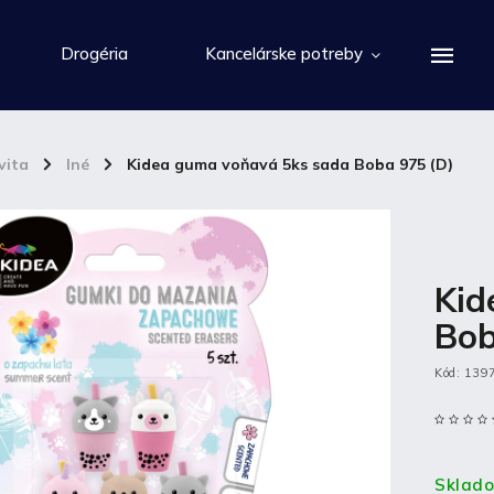
Drogéria
Kancelárske potreby
vita
/
Iné
/
Kidea guma voňavá 5ks sada Boba 975 (D)
Kid
Bob
Kód:
139
Sklad