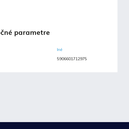
čné parametre
Iné
5906601712975