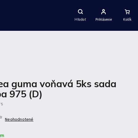
Nákupný
Košík
Hľadať
Prihlásenie
ea guma voňavá 5ks sada
a 975 (D)
75
Neohodnotené
om