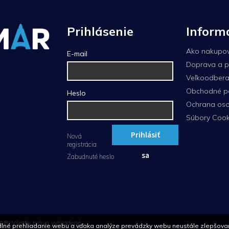
Prihlásenie
Inform
Ako nakupo
E-mail
Doprava a p
Veľkoodberat
Obchodné p
Heslo
Ochrana oso
Súbory Cook
Prihlásiť
Nová
registrácia
sa
Zabudnuté heslo
AR
. Všetky práva vyhradené.
né prehliadanie webu a vďaka analýze prevádzky webu neustále zlepšovanie f