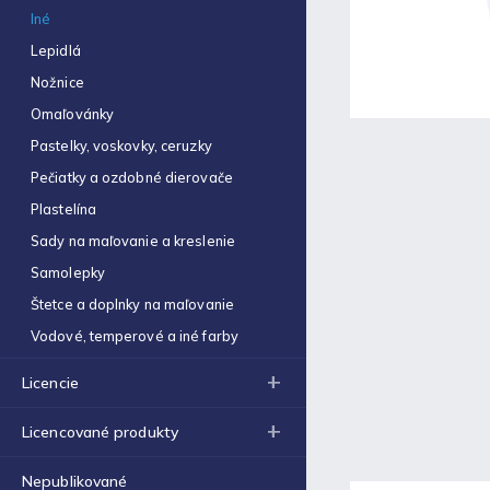
Obal na zošit A5 hrubý
Iné
€0,22
Lepidlá
Optimum náplň guličková
Nožnice
0,7mm modrá
€0,06
Omaľovánky
Pastelky, voskovky, ceruzky
Zošit 523
€0,31
Pečiatky a ozdobné dierovače
Plastelína
Zošit 440
€0,87
Sady na maľovanie a kreslenie
Samolepky
Strúhadlo dvojité so
zásobníkom Antilop 5027
Štetce a doplnky na maľovanie
€0,86
Vodové, temperové a iné farby
Zošit 564
€0,70
Licencie
Obálka C4 (1ks)
Licencované produkty
€0,16
Nepublikované