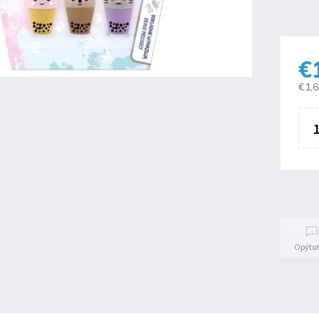
€
€1,
Opýtať