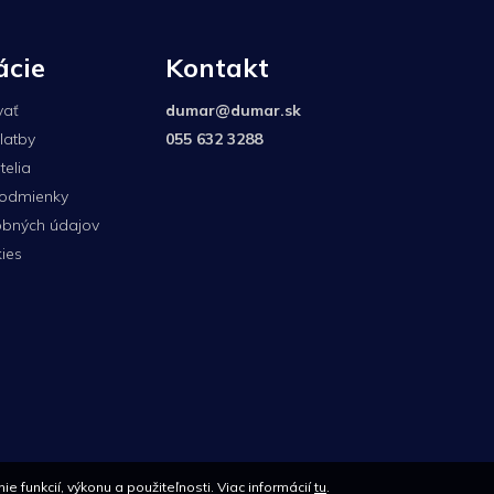
ácie
Kontakt
vať
dumar
@
dumar.sk
latby
055 632 3288
elia
odmienky
bných údajov
ies
0907
unkcií, výkonu a použiteľnosti. Viac informácií
tu
.