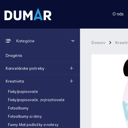
O nás
Prijímame online platby
Kategórie
Domov
/
Kreati
Drogéria
Kancelárske potreby
Top 10 produktov
Kreativita
Výkres školský A4 (180g) -
Fixky/popisovače
1ks
€0,06
Fixky/popisovače, zvýrazňovače
Fotoalbumy
Výkres školský A3 (180g) -
1ks
Fotoalbumy a rámy
€0,12
Funny Mat podložky a notesy