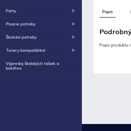
Obal na zošit A4 hrubý
€0,43
Párty
Popis
Blog
Písacie potreby
Podrobný
Školské potreby
Fortnite produkty za
špeciálne ceny!
Popis produktu n
Tonery kompatibilné
30.11.2021
Výpredaj školských tašiek a
batohov
Labková patrola vo filme
17.5.2021
Laminovacia fólia a ich
využitie
17.5.2021