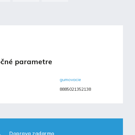
čné parametre
gumovacie
8885021352138
Doprava zadarmo