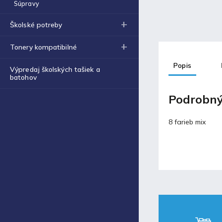
Obal na zošit A4 hrubý
Súpravy
€0,43
Školské potreby
Blog
Tonery kompatibilné
Popis
Fortnite produkty za
Výpredaj školských tašiek a
špeciálne ceny!
batohov
30.11.2021
Podrobný
Labková patrola vo filme
8 farieb mix
17.5.2021
Laminovacia fólia a ich
využitie
17.5.2021