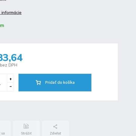
 informácie
om
83,64
 bez DPH
Pridať do košíka
 sa
Strážiť
Zdieľať