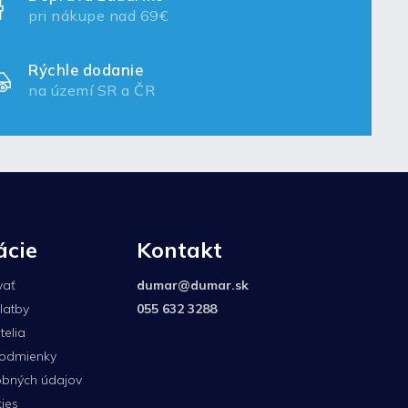
pri nákupe nad 69€
Rýchle dodanie
na území SR a ČR
ácie
Kontakt
vať
dumar
@
dumar.sk
latby
055 632 3288
elia
odmienky
bných údajov
ies