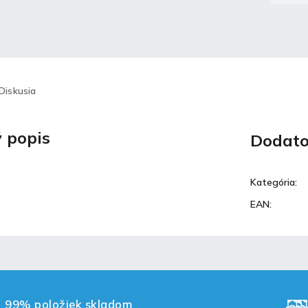
Diskusia
 popis
Dodato
Kategória
:
EAN
:
99% položiek skladom