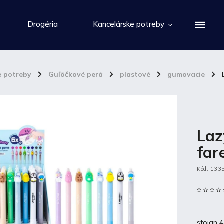
Drogéria
Kancelárske potreby
e potreby
/
Guľôčkové perá
/
plastové
/
gumovacie
/
Laz
far
Kód:
133
stojan 