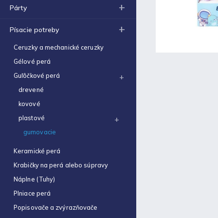
Obal na zošit A5 hrubý
Párty
€0,22
Písacie potreby
Optimum náplň guličková
0,7mm modrá
Ceruzky a mechanické ceruzky
€0,06
Gélové perá
Zošit 523
Guľôčkové perá
€0,31
drevené
Zošit 440
kovové
€0,87
plastové
Strúhadlo dvojité so
gumovacie
zásobníkom Antilop 5027
€0,86
Keramické perá
Zošit 564
Krabičky na perá alebo súpravy
€0,70
Náplne (Tuhy)
Obálka C4 (1ks)
Plniace perá
€0,16
Popisovače a zvýrazňovače