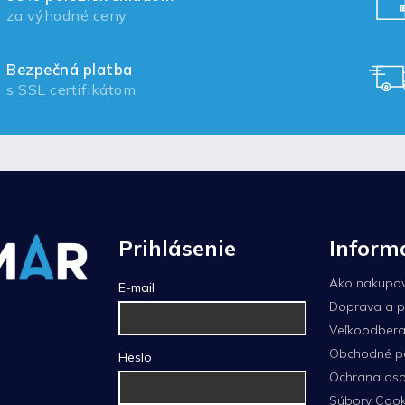
za výhodné ceny
Bezpečná platba
s SSL certifikátom
Prihlásenie
Inform
Ako nakupo
E-mail
Doprava a p
Veľkoodberat
Obchodné p
Heslo
Ochrana oso
Súbory Cook