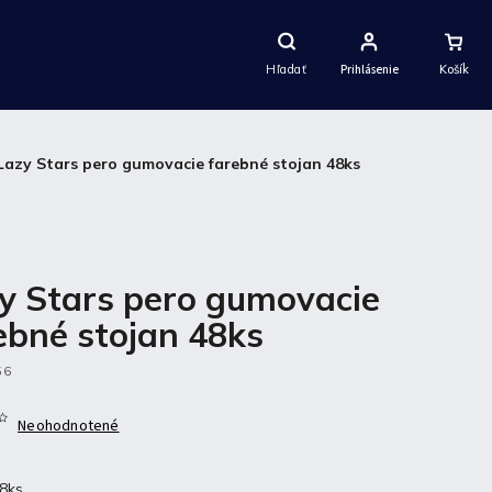
Nákupný
Košík
Hľadať
Prihlásenie
Lazy Stars pero gumovacie farebné stojan 48ks
y Stars pero gumovacie
ebné stojan 48ks
56
Neohodnotené
48ks