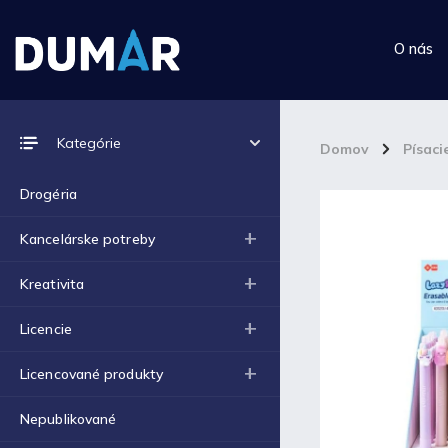
O nás
Prijímame online platby
Kategórie
Domov
/
Písaci
Drogéria
Kancelárske potreby
Top 10 produktov
Kreativita
Výkres školský A4 (180g) -
Licencie
1ks
€0,06
Licencované produkty
Výkres školský A3 (180g) -
1ks
€0,12
Nepublikované