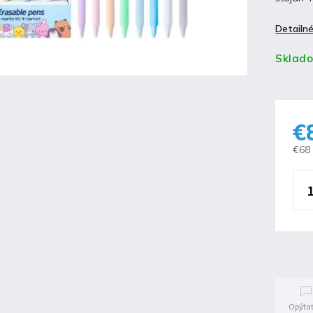
Detailné
Sklad
€
€68
Opýtať