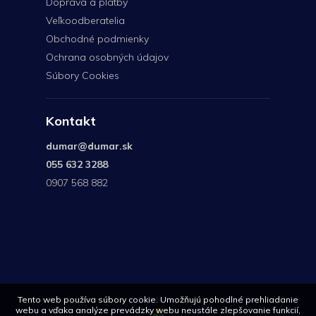
Doprava a platby
Veľkoodberatelia
Obchodné podmienky
Ochrana osobných údajov
Súbory Cookies
Kontakt
dumar
@
dumar.sk
055 632 3288
0907 568 882
0907
568
882
Tento web používa súbory cookie. Umožňujú pohodlné prehliadanie
webu a vďaka analýze prevádzky webu neustále zlepšovanie funkcií,