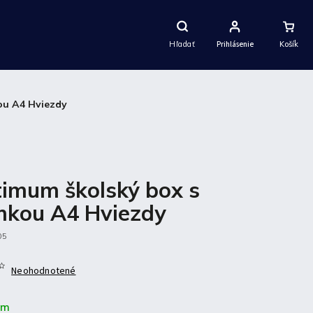
Nákupný
Košík
Hľadať
Prihlásenie
ou A4 Hviezdy
imum školský box s
kou A4 Hviezdy
05
Neohodnotené
om