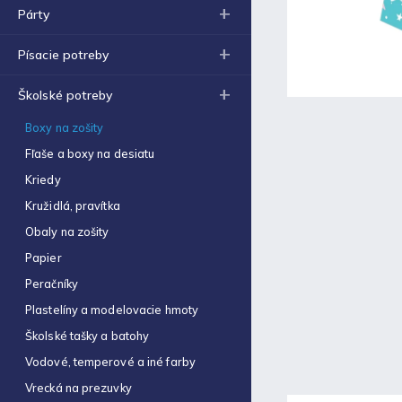
Obal na zošit A5 hrubý
Párty
€0,22
Písacie potreby
Optimum náplň guličková
0,7mm modrá
€0,06
Školské potreby
Zošit 523
Boxy na zošity
€0,31
Fľaše a boxy na desiatu
Zošit 440
Kriedy
€0,87
Kružidlá, pravítka
Strúhadlo dvojité so
Obaly na zošity
zásobníkom Antilop 5027
Papier
€0,86
Peračníky
Zošit 564
Plastelíny a modelovacie hmoty
€0,70
Školské tašky a batohy
Obálka C4 (1ks)
Vodové, temperové a iné farby
€0,16
Vrecká na prezuvky