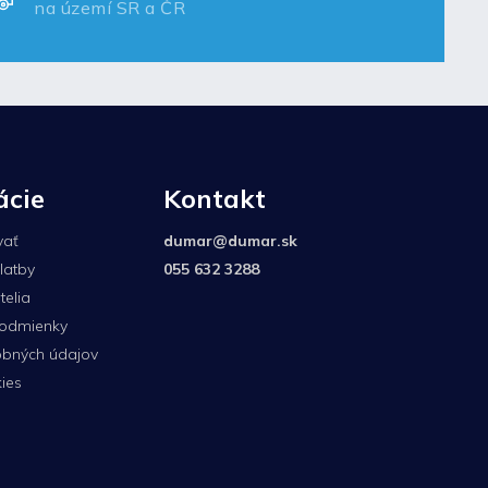
na území SR a ČR
ácie
Kontakt
vať
dumar
@
dumar.sk
latby
055 632 3288
elia
odmienky
bných údajov
ies