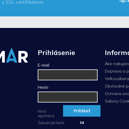
s SSL certifikátom
Prihlásenie
Inform
Ako nakupo
E-mail
Doprava a p
Veľkoodberat
Obchodné p
Heslo
Ochrana oso
Súbory Cook
Prihlásiť
Nová
registrácia
sa
Zabudnuté heslo