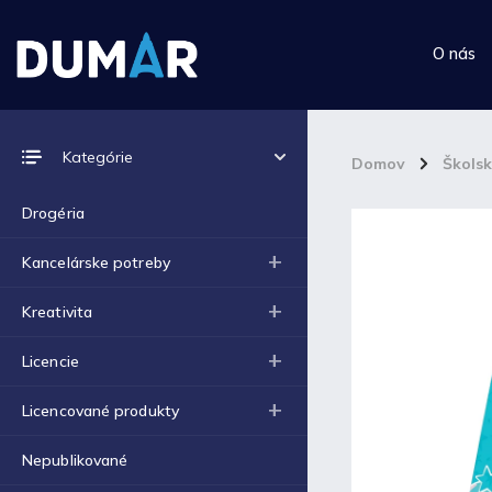
O nás
Prijímame online platby
Kategórie
Domov
/
Škols
Drogéria
Kancelárske potreby
Top 10 produktov
Kreativita
Výkres školský A4 (180g) -
Licencie
1ks
€0,06
Licencované produkty
Výkres školský A3 (180g) -
1ks
€0,12
Nepublikované