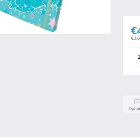
€
€3,
Opýtať