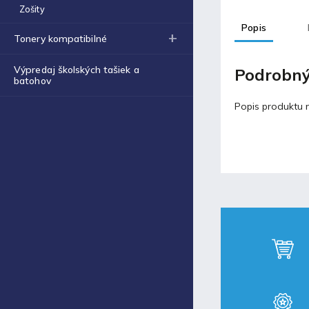
Obal na zošit A4 hrubý
Zošity
€0,43
Popis
Tonery kompatibilné
Blog
Výpredaj školských tašiek a
Podrobný
batohov
Fortnite produkty za
špeciálne ceny!
Popis produktu n
30.11.2021
Labková patrola vo filme
17.5.2021
Laminovacia fólia a ich
využitie
17.5.2021