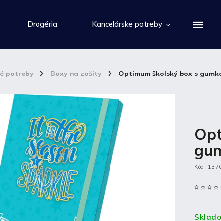
Drogéria
Kancelárske potreby
ké potreby
/
Boxy na zošity
/
Optimum školský box s gumk
Opt
gum
Kód:
137
Sklad